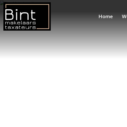
Home
W