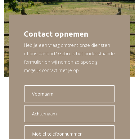
Contact opnemen
Heb je een vraag omtrent onze diensten
of ons aanbod? Gebruik het onderstaande
formulier en wij nemen zo spoedig
mogelijk contact met je op.
V
o
o
r
A
n
c
a
h
a
t
M
m
e
o