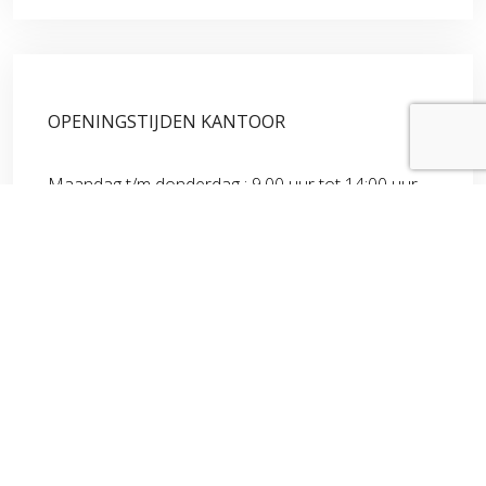
OPENINGSTIJDEN KANTOOR
Maandag t/m donderdag : 9.00 uur tot 14:00 uur
Vrijdag: 9.00 uur tot 12:30 uur
Telefonisch zijn wij op werkdagen bereikbaar tot
17:30 uur.
Een afspraak maken buiten onze openingstijden?
Uiteraard kan dat.