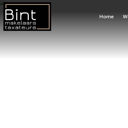
Home
W