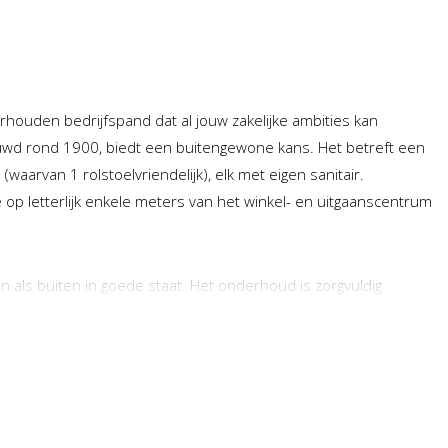
houden bedrijfspand dat al jouw zakelijke ambities kan
uwd rond 1900, biedt een buitengewone kans. Het betreft een
waarvan 1 rolstoelvriendelijk), elk met eigen sanitair.
op letterlijk enkele meters van het winkel- en uitgaanscentrum
n als buiten in goede staat. Het onderhoud is zorgvuldig
nnenkomst word je verwelkomd door een warme en uitnodigende
amers is voorzien van een eigen badkamer, wat het comfort en de
 is rolstoelvriendelijk uitgevoerd.
rum van de Stad, biedt een goede zichtbaarheid en