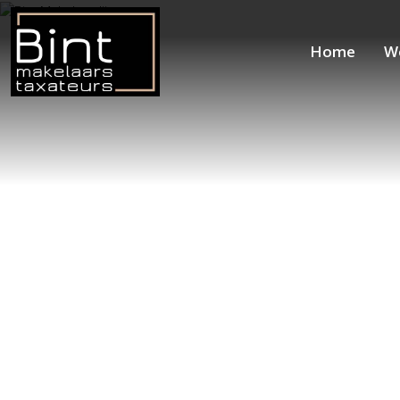
Home
W