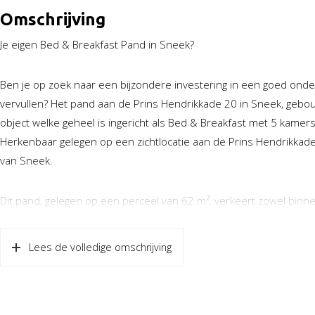
Omschrijving
Je eigen Bed & Breakfast Pand in Sneek?
Ben je op zoek naar een bijzondere investering in een goed onder
vervullen? Het pand aan de Prins Hendrikkade 20 in Sneek, gebo
object welke geheel is ingericht als Bed & Breakfast met 5 kamers (
Herkenbaar gelegen op een zichtlocatie aan de Prins Hendrikkade 
van Sneek.
Dit pand, gelegen op een perceel van 62 m², verkeert zowel binne
bijgehouden, waardoor het pand direct te betrekken is. Bij bi
sfeer, ideaal voor een Bed & Breakfast. Elke van de vijf ruime k
Lees de volledige omschrijving
privacy van de gasten maximaliseert. De kamer op de begane grond
De ligging aan de Prins Hendrikkade, een zichtlocatie in het cent