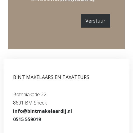
r
Verstuur
BINT MAKELAARS EN TAXATEURS
Bothniakade 22
8601 BM Sneek
info@bintmakelaardij.nl
0515 559019