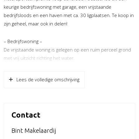
keurige bedrijfswoning met garage, een vrijstaande
bedrijfsloods en een haven met ca. 30 ligplaatsen. Te koop in
zijn geheel, maar ook in delen!
– Bedrijfswoning –
De vrijstaande woning is gelegen op een ruim perceel grond
met vrij uitzicht richting het water.
Indeling: entree, hal met meterkast, toilet en trapopgang,
grote woonkamer met aansluitend de open keuken met
Lees de volledige omschrijving
diverse inbouwapparatuur. Via de bijkeuken toegang tot de
grote tuin met zicht naar het water . Aan de voorzijde
voldoende parkeerruimte op eigen grond en toegang tot de
garage.
Contact
Op de verdieping vind je een drietal slaapkamers alsmede de
badkamer.
Bint Makelaardij