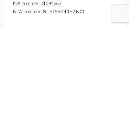
KvK nummer: 01091662
BTW nummer: NL.8155.44.182.B.01
OPENINGSTIJDEN KANTOOR
Maandag t/m donderdag : 9.00 uur tot 14:00 uur
Vrijdag: 9.00 uur tot 12:30 uur
Telefonisch zijn wij op werkdagen bereikbaar tot
17:30 uur.
Een afspraak maken buiten onze openingstijden?
Uiteraard kan dat.