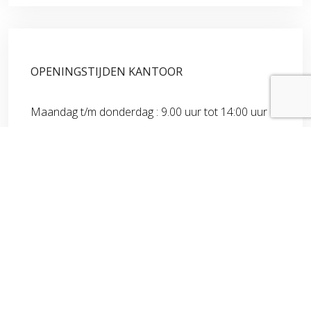
OPENINGSTIJDEN KANTOOR
Maandag t/m donderdag : 9.00 uur tot 14:00 uur
Vrijdag: 9.00 uur tot 12:30 uur
Telefonisch zijn wij op werkdagen bereikbaar tot
17:30 uur.
Een afspraak maken buiten onze openingstijden?
Uiteraard kan dat.