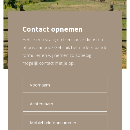
Contact opnemen
Heb je een vraag omtrent onze diensten
of ons aanbod? Gebruik het onderstaande
formulier en wij nemen zo spoedig
mogelijk contact met je op.
V
o
o
r
A
n
c
a
h
a
t
M
m
e
o
r
b