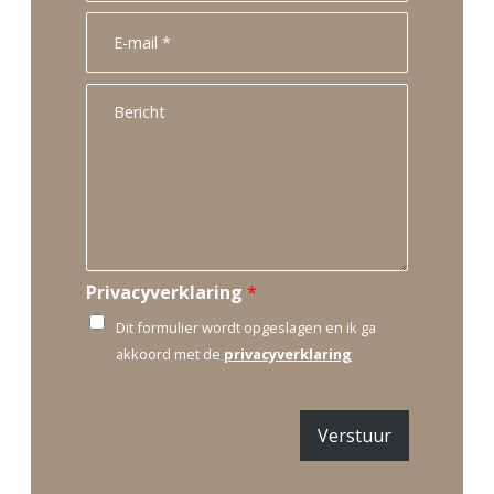
n
i
E
a
e
-
a
l
m
m
t
a
B
e
i
e
l
l
r
e
*
i
f
c
o
h
o
t
n
n
u
Privacyverklaring
*
m
m
Dit formulier wordt opgeslagen en ik ga
e
akkoord met de
privacyverklaring
r
Verstuur