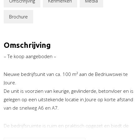
Omschrijving
Kenmerken
Media
Brochure
Omschrijving
– Te koop aangeboden –
Nieuwe bedrijfsunit van ca. 100 m² aan de Bedriuwswei te
Joure.
De unit is voorzien van keurige, gevlinderde, betonvloer en is
gelegen op een uitstekende locatie in Joure op korte afstand
van de snelweg A6 en A7.
De bedrijfsruimte is ruim en praktisch opgezet en biedt de
mogelijkheid tot het realiseren van een verdiepingsvloer.