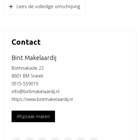
Gelegen op een afgeschermd terrein met automatisch
Lees de volledige omschrijving
hekwerk.
– Overheaddeur (afmeting: 3.50 x 3.50)
– Elektra aansluiting
Contact
– Water aansluiting
– Uitstekend geïsoleerd met 80mm |PIR voor de gevels en
Bint Makelaardij
het dak
Bothniakade 22
– Ruim voorliggend terrein welke geheel bestraat is.
8601 BM Sneek
– Terreinbeheer door een professionele beheerder (kosten:
0515-559019
€ 480,- per jaar)
info@bintmakelaardij.nl
– Het terrein is afgesloten middels een hekwerk rondom en
https://www.bintmakelaardij.nl
is toegankelijk via een elektrische schuifpoort
– Als huurder heb je met je mobiele telefoon 24/7 toegang
Afspraak maken
tot het terrein. Het park is afgesloten voor onbevoegden
– Geen gasaansluiting
– Gebruik volgens huishoudelijk reglement;