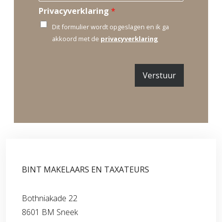
u
Privacyverklaring
*
m
m
Dit formulier wordt opgeslagen en ik ga
e
akkoord met de
privacyverklaring
r
Verstuur
BINT MAKELAARS EN TAXATEURS
Bothniakade 22
8601 BM Sneek