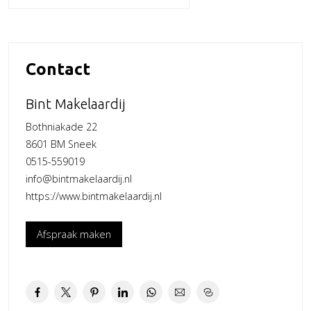
hekwerk.
– Overheaddeur (afmeting: ca. 3.50 x 3.50)
– Elektra aansluiting
Contact
– Water aansluiting
– Uitstekend geïsoleerd
Bint Makelaardij
– Ruim voorliggend terrein ten bate van parkeren en
Bothniakade 22
manoeuvreren
8601 BM Sneek
– Terreinbeheer door een professionele beheerder
0515-559019
– Het terrein is afgesloten middels een hekwerk rondom en
info@bintmakelaardij.nl
is toegankelijk via een elektrische schuifpoort
https://www.bintmakelaardij.nl
– Als huurder heb je met je mobiele telefoon 24/7 toegang
tot het terrein. Het park is afgesloten voor onbevoegden
Afspraak maken
– Geen gasaansluiting
– Gebruik volgens huishoudelijk reglement;
Meer: