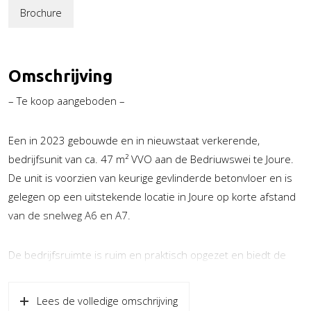
Brochure
Omschrijving
– Te koop aangeboden –
Een in 2023 gebouwde en in nieuwstaat verkerende,
bedrijfsunit van ca. 47 m² VVO aan de Bedriuwswei te Joure.
De unit is voorzien van keurige gevlinderde betonvloer en is
gelegen op een uitstekende locatie in Joure op korte afstand
van de snelweg A6 en A7.
De bedrijfsruimte is ruim en praktisch opgezet en biedt de
mogelijkheid tot het realiseren van een verdiepingsvloer.
Gelegen op een afgeschermd terrein met automatisch
Lees de volledige omschrijving